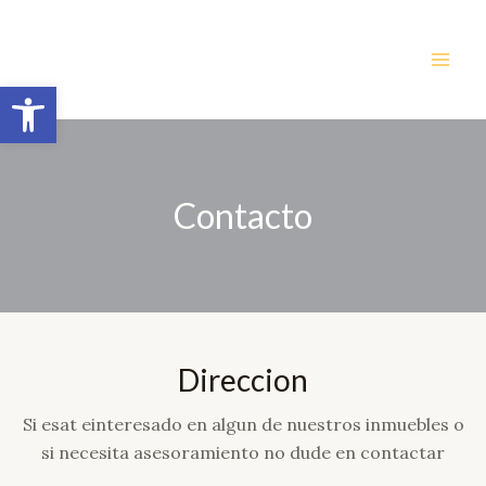
Ir
MA
al
ME
contenido
Abrir barra de herramientas
Contacto
Direccion
Si esat einteresado en algun de nuestros inmuebles o
si necesita asesoramiento no dude en contactar