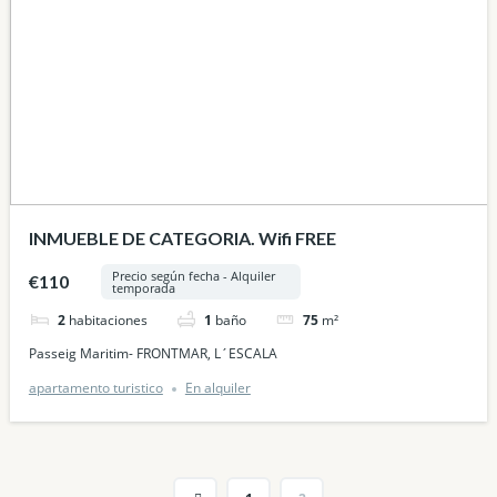
INMUEBLE DE CATEGORIA. Wifi FREE
INMUEBLE DE CATEGORIA. Wifi FREE
Precio según fecha - Alquiler
€110
temporada
Precio según fecha - Alquiler
€110
temporada
2
habitaciones
1
baño
75
m²
2
habitaciones
1
baño
75
m²
Passeig Maritim- FRONTMAR, L´ESCALA
Passeig Maritim- FRONTMAR, L´ESCALA
apartamento turistico
En alquiler
apartamento turistico
En alquiler