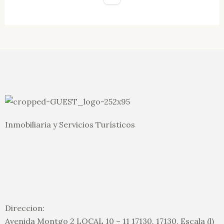
Destacado
Inmobiliaria y Servicios Turísticos
L’escala: APARTAMENTO PIE DE PLAYA .wifi
free HUTG- 006813
VARIABLE SEGUN LA
€85
TEMPORADA
2
habitaciones
1
baño
65
m²
RIELLS, L´ESCALA
apartamento turistico
En alquiler
Direccion:
Avenida Montgo 2 LOCAL 10 – 11 17130. 17130, Escala (l)