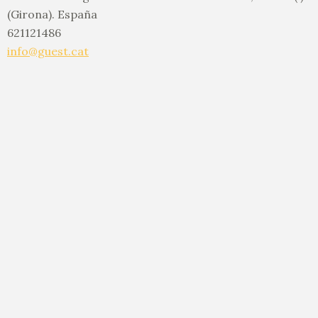
(Girona). España
621121486
Destacado
info@guest.cat
L’ Escala: Casa con jardín. wifi free HUTG
-006805
€135
variable según temporada
4
habitaciones
2
baños
146
m²
l´escala- Playas de Empuries
apartamento turistico
casa-apartamento turistico