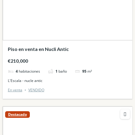
Piso en venta en Nucli Antic
€210,000
4
habitaciones
1
baño
95
m²
L'Escala - nucle antic
En venta
VENDIDO
Destacado
Destacado