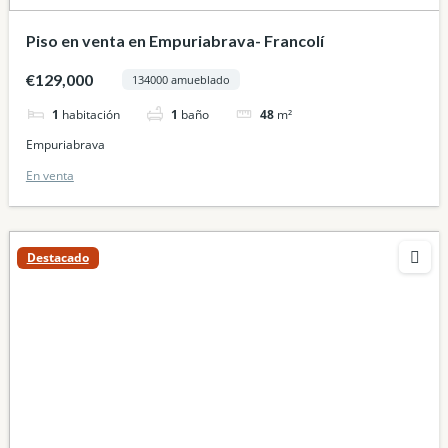
Piso en venta en Empuriabrava- Francolí
€129,000
134000 amueblado
1
habitación
1
baño
48
m²
Empuriabrava
En venta
Destacado