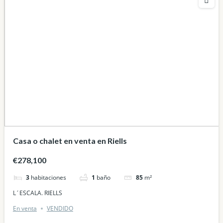
Casa o chalet en venta en Riells
€278,100
3
habitaciones
1
baño
85
m²
L´ESCALA. RIELLS
En venta
VENDIDO