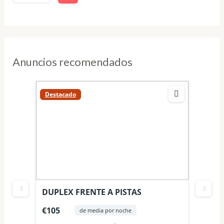
Anuncios recomendados
Destacado
Dest
s
DUPLEX FRENTE A PISTAS
L’es
€105
€85
de media por noche