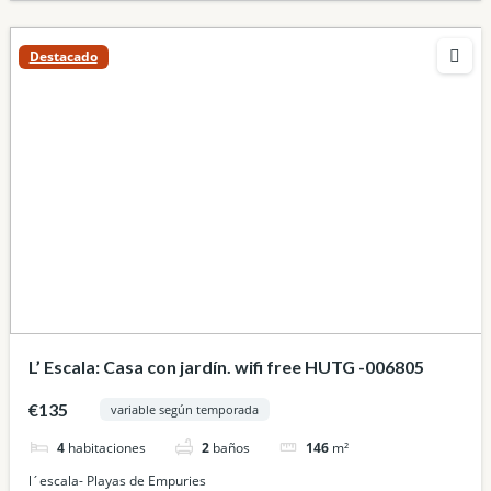
Destacado
L’ Escala: Casa con jardín. wifi free HUTG -006805
€135
variable según temporada
4
habitaciones
2
baños
146
m²
l´escala- Playas de Empuries