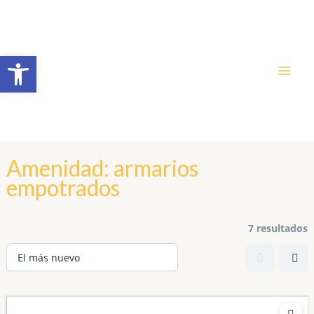
Ir
MA
al
ME
contenido
Abrir barra de herramientas
Amenidad:
armarios
empotrados
7 resultados