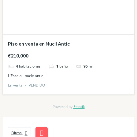
Piso en venta en Nucli Antic
€210,000
4
habitaciones
1
baño
95
m²
L'Escala - nucle antic
En venta
VENDIDO
Powered by
Estatik
Filtros