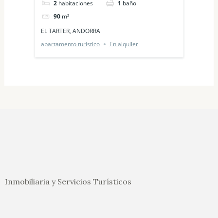
2
habitaciones
1
baño
2
90
m²
6
EL TARTER, ANDORRA
RIELL
apartamento turistico
En alquiler
aparta
Inmobiliaria y Servicios Turísticos