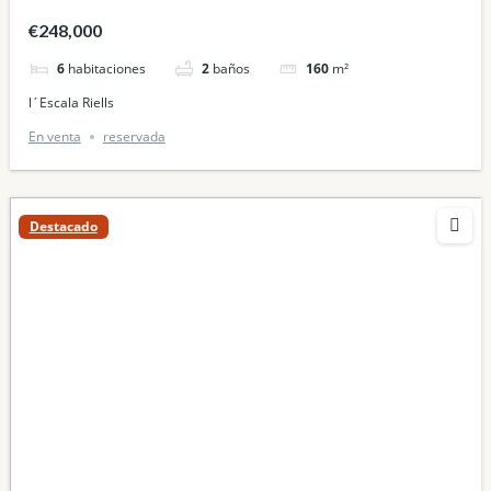
€248,000
6
habitaciones
2
baños
160
m²
l´Escala Riells
En venta
reservada
Destacado